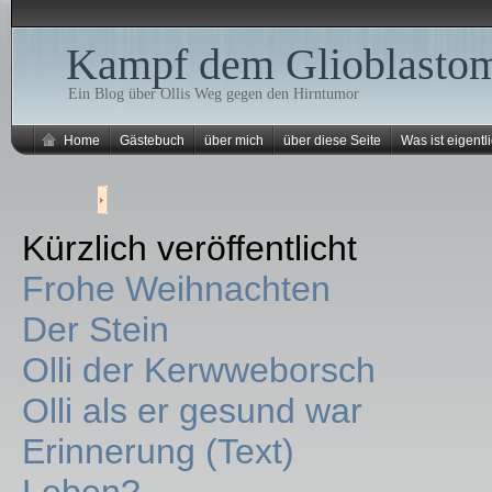
Kampf dem Glioblasto
Ein Blog über Ollis Weg gegen den Hirntumor
Home
Gästebuch
über mich
über diese Seite
Was ist eigentli
Kürzlich veröffentlicht
Frohe Weihnachten
Der Stein
Olli der Kerwweborsch
Olli als er gesund war
Erinnerung (Text)