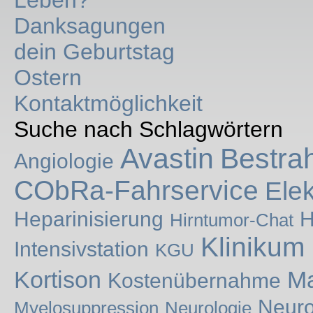
Leben?
Danksagungen
dein Geburtstag
Ostern
Kontaktmöglichkeit
Suche nach Schlagwörtern
Avastin
Bestra
Angiologie
CObRa-Fahrservice
Ele
Heparinisierung
H
Hirntumor-Chat
Klinikum
Intensivstation
KGU
Kortison
Ma
Kostenübernahme
Neuro
Myelosuppression
Neurologie