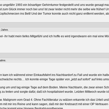
ungefähr 1993 ein bösartiger Gehirntumor festgestellt und uns wurde gesagt maxi
st zum Glück immer noch bei uns! Ist zwar leider nicht mehr die selbe wie früher!
opfschmerzen ins Bett! Und der Tumor konnte auch nicht ganz entfernt werden, ab
 Jahre.
übel- ihr habt mein tiefes Mitgefühl und ich hoffe es wird irgendwann ein mal eine M
ahre.
en kam ich während einer Einkaufsfahrt ins Nachbardorf zu Fall und wurde ein halb
schwäche rechts… Ich konnte einige Tage später von „jetzt auf sofort“ auf links ums
nung um und lag einige Tage auf dem Boden. Meine Nachbarin, die zwar einen Schl
 zu treten und sorgte dafür, daß ich hospitalisiert wurde. Letzten Mittwoch wurd
w. Malignom vom Grad 4. Ohne Fachliteratur zu wälzen erkannte ich das Urteil und 
 kam mit mir ins Reine und kann sagen, daß mir der Krebsarzt mit einer OP Vertrauen 
Woche kommt eine längere Bestrahlungstherapie.