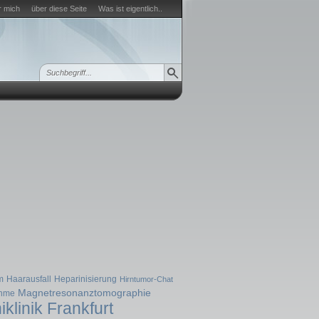
r mich
über diese Seite
Was ist eigentlich..
m
Haarausfall
Heparinisierung
Hirntumor-Chat
Magnetresonanztomographie
ahme
iklinik Frankfurt