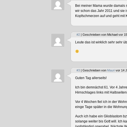
Bei meiner Mama wurde damals so 
wir schon das Jahr 2011 und sie i
Kopfschmerzen auf und geht mit K
#2
| Geschrieben von Michael vor 15
Leute das ist wirklich sehr sehr 
#3
| Geschrieben von
Mauri
vor 14 J
Guten Tag allerseits!
Ich bin demnächst 61. Vor 4 Jahr
Hirnschlages links mit Halbseiten
Vor 4 Wochen fiel ich in der Woh
einge Tage später in die Wohnung
Auch ich habe ein Glioblastom bz
solange weiter bis Gott will. Ich
(vollständig) operabel. Nächste 