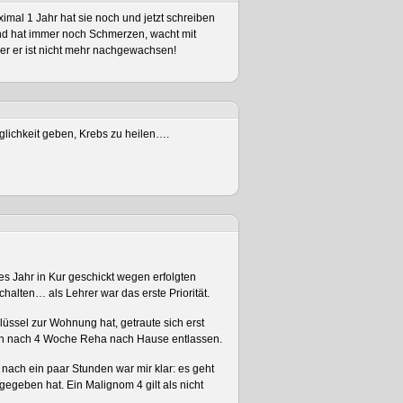
mal 1 Jahr hat sie noch und jetzt schreiben
 Und hat immer noch Schmerzen, wacht mit
er er ist nicht mehr nachgewachsen!
öglichkeit geben, Krebs zu heilen….
es Jahr in Kur geschickt wegen erfolgten
chalten… als Lehrer war das erste Priorität.
üssel zur Wohnung hat, getraute sich erst
e ich nach 4 Woche Reha nach Hause entlassen.
nach ein paar Stunden war mir klar: es geht
gegeben hat. Ein Malignom 4 gilt als nicht