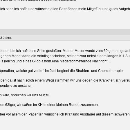
ch sehr. Ich hoffe und wünsche allen Betroffenen mein Mitgefühl und gutes Aufgeho
13 Jahre.
onen bin ich auf diese Seite gestoßen. Meiner Mutter wurde zum 60iger ein gutartig
genen Monat dann ein Anfallsgeschehen, seitdem war nebst einem langen KH-Auf
lls (leicht) und eines Glioblastom eine niederschmetternde Nachricht…
eration, welche gut verlief. Im Juni beginnt die Strahlen- und Chemotherapie.
t eben da ist nach solch einem Weg) stemmen wir uns gegen die Krankheit, ich vers
gendwie zu gestalten.
wird, sprechen wir uns Mut zu.
den 63iger, wir saßen im KH in einer kleinen Runde zusammen.
aber vor allem den Patienten wünsche ich Kraft und Ausdauer auf diesem schweren 