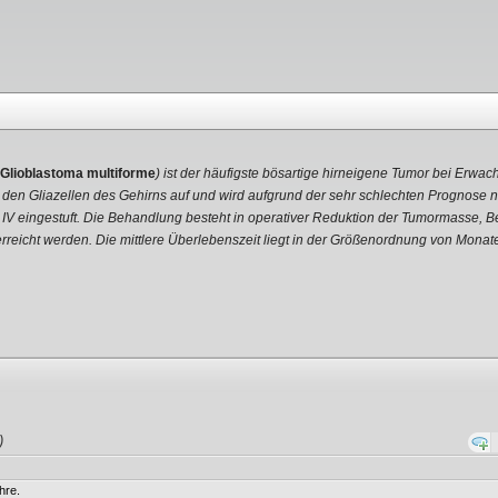
Glioblastoma multiforme
) ist der häufigste bösartige hirneigene Tumor bei Erwa
t den Gliazellen des Gehirns auf und wird aufgrund der sehr schlechten Prognose
 IV eingestuft. Die Behandlung besteht in operativer Reduktion der Tumormasse, 
 erreicht werden. Die mittlere Überlebenszeit liegt in der Größenordnung von Mona
)
hre.