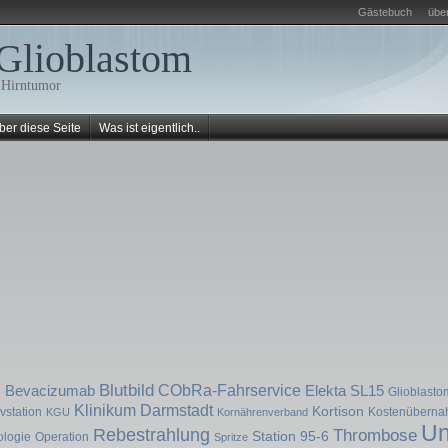
Gästebuch
übe
Glioblastom
 Hirntumor
ber diese Seite
Was ist eigentlich..
g
Blutbild
CObRa-Fahrservice
Bevacizumab
Elekta SL15
Glioblasto
Klinikum Darmstadt
Kortison
ivstation
Kostenübern
KGU
Kornährenverband
Un
Rebestrahlung
Thrombose
Station 95-6
logie
Operation
Spritze