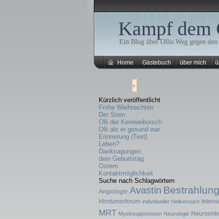
Kampf dem 
Ein Blog über Ollis Weg gegen den
Home
Gästebuch
über mich
ü
Kürzlich veröffentlicht
Frohe Weihnachten
Der Stein
Olli der Kerwweborsch
Olli als er gesund war
Erinnerung (Text)
Leben?
Danksagungen
dein Geburtstag
Ostern
Kontaktmöglichkeit
Suche nach Schlagwörtern
Bestrahlun
Avastin
Angiologie
Hirntumorforum
Intens
individueller Heilversuch
MRT
Neuroonko
Myelosuppression
Neurologie