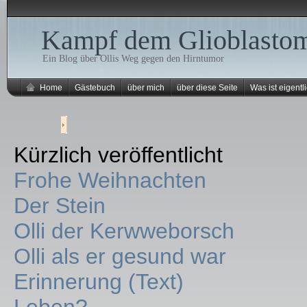
Kampf dem Glioblasto
Ein Blog über Ollis Weg gegen den Hirntumor
Home
Gästebuch
über mich
über diese Seite
Was ist eigentli
Kürzlich veröffentlicht
Frohe Weihnachten
Der Stein
Olli der Kerwweborsch
Olli als er gesund war
Erinnerung (Text)