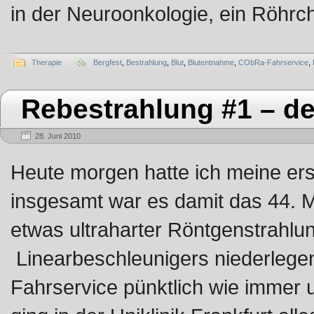
in der Neuroonkologie, ein Röhrc
Therapie
Bergfest
,
Bestrahlung
,
Blut
,
Blutentnahme
,
CObRa-Fahrservice
,
Rebestrahlung #1 – d
28. Juni 2010
Heute morgen hatte ich meine ers
insgesamt war es damit das 44. 
etwas ultraharter Röntgenstrahlu
Linearbeschleunigers niederleg
Fahrservice pünktlich wie immer 