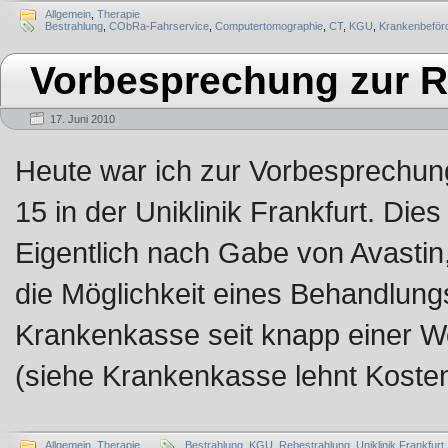
Allgemein
,
Therapie
Bestrahlung
,
CObRa-Fahrservice
,
Computertomographie
,
CT
,
KGU
,
Krankenbeför
Vorbesprechung zur R
17. Juni 2010
Heute war ich zur Vorbesprechun
15 in der Uniklinik Frankfurt. Dies
Eigentlich nach Gabe von Avasti
die Möglichkeit eines Behandlungs
Krankenkasse seit knapp einer W
(siehe Krankenkasse lehnt Kost
Allgemein
,
Therapie
Bestrahlung
,
KGU
,
Rebestrahlung
,
Uniklinik Frankfurt