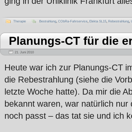
ging in der Uniklinik Frankfurt all
Therapie
Bestrahlung
,
CObRa-Fahrservice
,
Elekta SL15
,
Rebestrahlung
,
Planungs-CT für die e
21. Juni 2010
Heute war ich zur Planungs-CT im 
die Rebestrahlung (siehe die Vor
letzte Woche hatte). Da mir die A
bekannt waren, war natürlich nur
noch passt – das tat sie und ic