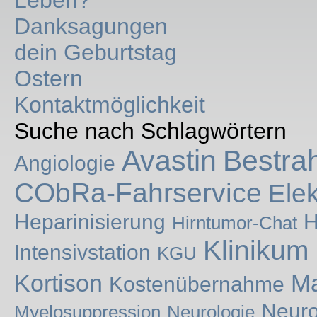
Leben?
Danksagungen
dein Geburtstag
Ostern
Kontaktmöglichkeit
Suche nach Schlagwörtern
Avastin
Bestra
Angiologie
CObRa-Fahrservice
Ele
Heparinisierung
H
Hirntumor-Chat
Klinikum
Intensivstation
KGU
Kortison
Ma
Kostenübernahme
Neuro
Myelosuppression
Neurologie