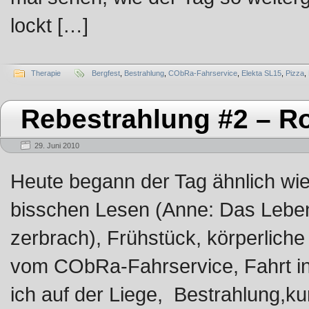
lockt […]
Therapie
Bergfest
,
Bestrahlung
,
CObRa-Fahrservice
,
Elekta SL15
,
Pizza
,
Rebestrahlung #2 – R
29. Juni 2010
Heute begann der Tag ähnlich wie
bisschen Lesen (Anne: Das Leben 
zerbrach), Frühstück, körperlich
vom CObRa-Fahrservice, Fahrt in d
ich auf der Liege, Bestrahlung,k