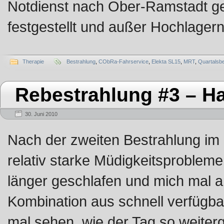
Notdienst nach Ober-Ramstadt ge
festgestellt und außer Hochlager
Therapie
Bestrahlung
,
CObRa-Fahrservice
,
Elekta SL15
,
MRT
,
Quartalsb
Rebestrahlung #3 – Ha
30. Juni 2010
Nach der zweiten Bestrahlung im 
relativ starke Müdigkeitsproblem
länger geschlafen und mich mal an
Kombination aus schnell verfügba
mal sehen, wie der Tag so weiterge