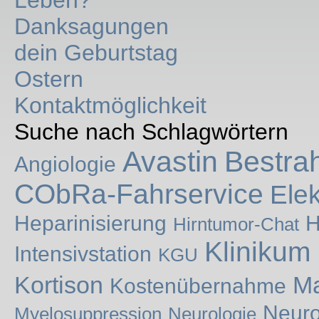
Leben?
Danksagungen
dein Geburtstag
Ostern
Kontaktmöglichkeit
Suche nach Schlagwörtern
Avastin
Bestra
Angiologie
CObRa-Fahrservice
Ele
Heparinisierung
H
Hirntumor-Chat
Klinikum
Intensivstation
KGU
Kortison
Ma
Kostenübernahme
Neuro
Myelosuppression
Neurologie