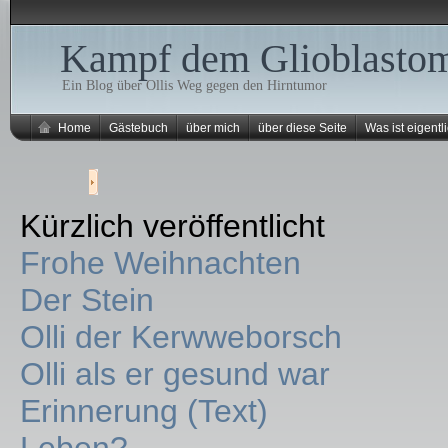
Kampf dem Glioblasto
Ein Blog über Ollis Weg gegen den Hirntumor
Home
Gästebuch
über mich
über diese Seite
Was ist eigentli
Kürzlich veröffentlicht
Frohe Weihnachten
Der Stein
Olli der Kerwweborsch
Olli als er gesund war
Erinnerung (Text)