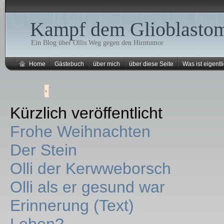
Kampf dem Glioblasto
Ein Blog über Ollis Weg gegen den Hirntumor
Home
Gästebuch
über mich
über diese Seite
Was ist eigentli
Kürzlich veröffentlicht
Frohe Weihnachten
Der Stein
Olli der Kerwweborsch
Olli als er gesund war
Erinnerung (Text)