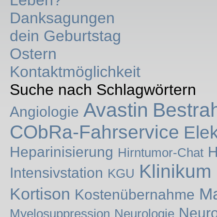
Leben?
Danksagungen
dein Geburtstag
Ostern
Kontaktmöglichkeit
Suche nach Schlagwörtern
Avastin
Bestra
Angiologie
CObRa-Fahrservice
Ele
Heparinisierung
H
Hirntumor-Chat
Klinikum
Intensivstation
KGU
Kortison
Ma
Kostenübernahme
Neuro
Myelosuppression
Neurologie