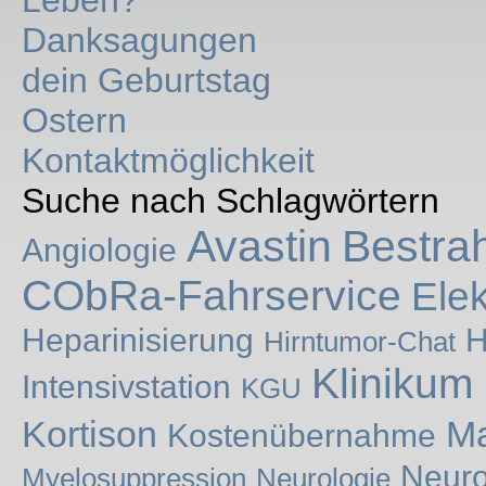
Leben?
Danksagungen
dein Geburtstag
Ostern
Kontaktmöglichkeit
Suche nach Schlagwörtern
Avastin
Bestra
Angiologie
CObRa-Fahrservice
Ele
Heparinisierung
H
Hirntumor-Chat
Klinikum
Intensivstation
KGU
Kortison
Ma
Kostenübernahme
Neuro
Myelosuppression
Neurologie