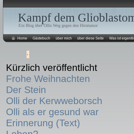
Kampf dem Glioblasto
Ein Blog über Ollis Weg gegen den Hirntumor
Home
Gästebuch
über mich
über diese Seite
Was ist eigentli
Kürzlich veröffentlicht
Frohe Weihnachten
Der Stein
Olli der Kerwweborsch
Olli als er gesund war
Erinnerung (Text)