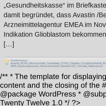
„Gesundheitskasse“ im Briefkaste
damit begründet, dass Avastin /
Arzneimittelagentur EMEA im Nov
Indikation Glioblastom bekommen 
[…]
Krankenkasse
Avastin
,
BCNU
,
Bevacizumab
,
Carboplatin
,
CCNU
,
Cisplatin
,
Cyclophosphamid
,
Et
MDK
,
Myelosuppression
,
Nitrosoharnstoff
,
Standard-ICE
,
Temodal
,
Widerspruch
/** * The template for displaying
content and the closing of the 
@package WordPress * @subp
Twenty Twelve 1.0 */ ?>