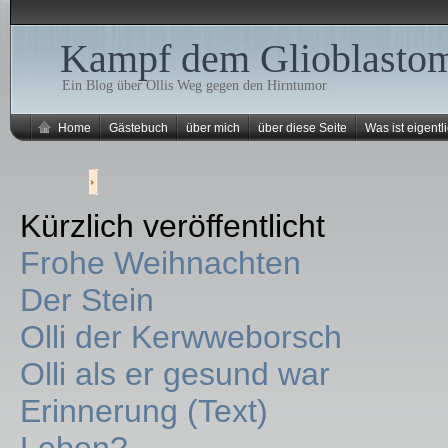
Kampf dem Glioblasto
Ein Blog über Ollis Weg gegen den Hirntumor
Home
Gästebuch
über mich
über diese Seite
Was ist eigentli
Kürzlich veröffentlicht
Frohe Weihnachten
Der Stein
Olli der Kerwweborsch
Olli als er gesund war
Erinnerung (Text)