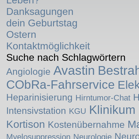
Leben?
Danksagungen
dein Geburtstag
Ostern
Kontaktmöglichkeit
Suche nach Schlagwörtern
Avastin
Bestra
Angiologie
CObRa-Fahrservice
Ele
Heparinisierung
H
Hirntumor-Chat
Klinikum
Intensivstation
KGU
Kortison
Ma
Kostenübernahme
Neuro
Myelosuppression
Neurologie