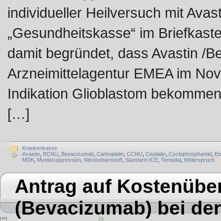
individueller Heilversuch mit Avas
„Gesundheitskasse“ im Briefkaste
damit begründet, dass Avastin /
Arzneimittelagentur EMEA im Nov
Indikation Glioblastom bekommen 
[…]
Krankenkasse
Avastin
,
BCNU
,
Bevacizumab
,
Carboplatin
,
CCNU
,
Cisplatin
,
Cyclophosphamid
,
Et
MDK
,
Myelosuppression
,
Nitrosoharnstoff
,
Standard-ICE
,
Temodal
,
Widerspruch
Antrag auf Kostenübe
(Bevacizumab) bei de